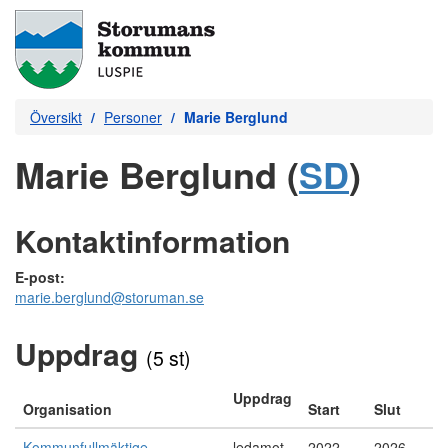
Översikt
Personer
Marie Berglund
Marie Berglund (
SD
)
Kontaktinformation
E-post:
marie.berglund@storuman.se
Uppdrag
(5 st)
Uppdrag
Organisation
Start
Slut
Kommunfullmäktige
ledamot
2022-
2026-