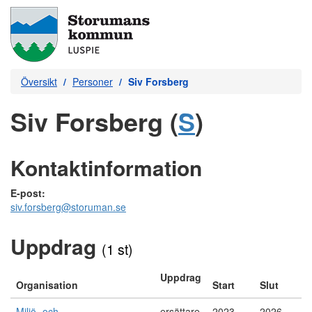
Översikt
Personer
Siv Forsberg
Siv Forsberg (
S
)
Kontaktinformation
E-post:
siv.forsberg@storuman.se
Uppdrag
(1 st)
Uppdrag
Organisation
Start
Slut
Miljö- och
ersättare
2023-
2026-